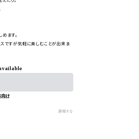
えたり。
。
しめます。
レスですが気軽に楽しむことが出来ま
available
方向け
通報する