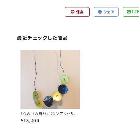
保存
シェア
LI
最近チェックした商品
『心の中の自然』ボタンアクセサリ
ー
¥13,200