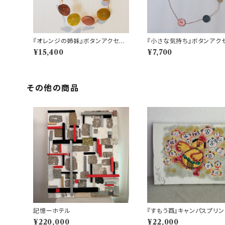
『オレンジの姉妹』ボタンアクセサ
『小さな気持ち』ボタンアク
リー
ー
¥15,400
¥7,700
その他の商品
記憶ーホテル
『すもう酉』キャンパスプリン
¥220,000
¥22,000