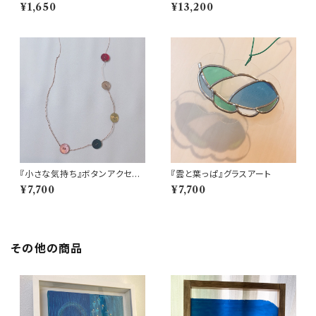
リー
¥1,650
¥13,200
『小さな気持ち』ボタンアクセサ
『雲と葉っぱ』グラスアート
リー
¥7,700
¥7,700
その他の商品