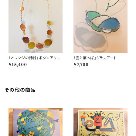
『オレンジの姉妹』ボタンアクセ
『雲と葉っぱ』グラスアート
サリー
¥15,400
¥7,700
その他の商品