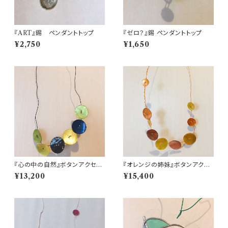
『ART』錫 ペンダントトップ
『ゼロ？』錫 ペンダントトップ
¥2,750
¥1,650
『心の中の自然』ボタンアクセサ
『オレンジの姉妹』ボタンアクセ
リー
サリー
¥13,200
¥15,400