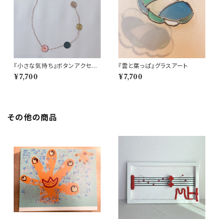
『小さな気持ち』ボタンアクセサ
『雲と葉っぱ』グラスアート
リー
¥7,700
¥7,700
その他の商品